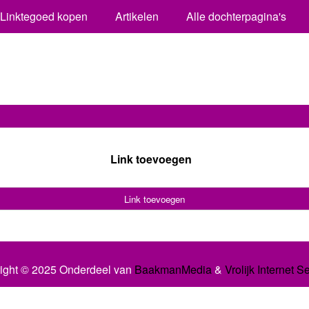
Linktegoed kopen
Artikelen
Alle dochterpagina's
Link toevoegen
Link toevoegen
ight © 2025 Onderdeel van
BaakmanMedia
&
Vrolijk Internet S