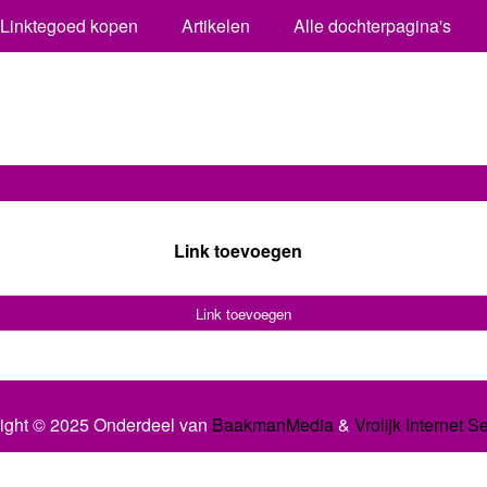
Linktegoed kopen
Artikelen
Alle dochterpagina's
Link toevoegen
Link toevoegen
ight © 2025 Onderdeel van
BaakmanMedia
&
Vrolijk Internet S